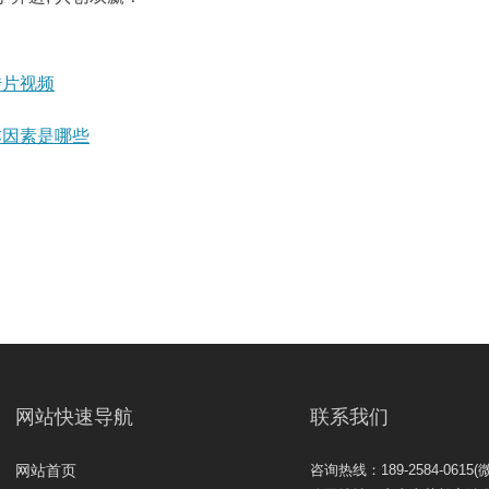
传片视频
本因素是哪些
网站快速导航
联系我们
网站首页
咨询热线：189-2584-0615