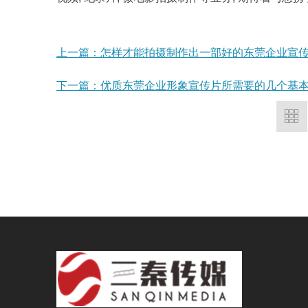
上一篇：怎样才能拍摄制作出一部好的东莞企业宣
下一篇：优质东莞企业形象宣传片所需要的几个基