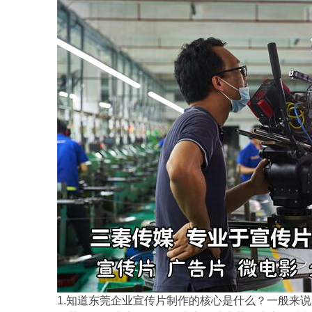
1.知道东莞企业宣传片制作的核心是什么？一般来说,