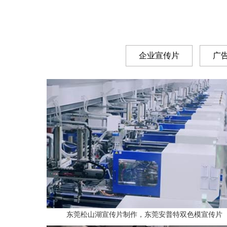
企业宣传片
广
东莞松山湖宣传片制作，东莞安普特双色模宣传片