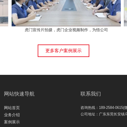
虎门宣传片拍摄，虎门企业视频制作，为悟公司
更多客户案例展示
网站快速导航
联系我们
网站首页
咨询热线：189-2584-0615
公司地址：广东东莞长安镇
业务介绍
案例展示