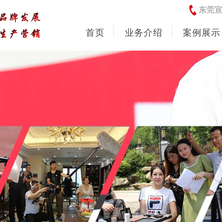
东莞宣
首页
业务介绍
案例展示