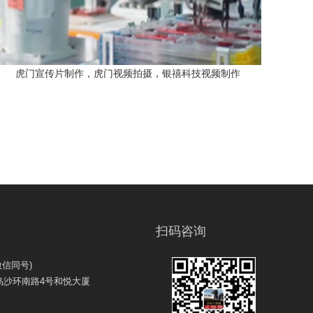
虎门宣传片制作，虎门视频拍摄，银禧科技视频制作
扫码咨询
(微信同号)
乌沙环南路4号和悦大厦