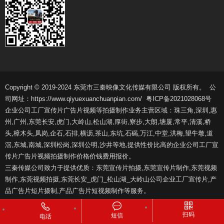
Copyright © 2019-2024 东莞市三秦映像文化传媒有限公司 版权所有。 公
司网址：https://www.qiyuexuanchuanpian.com/
粤ICP备2021028068号
企业公司工厂宣传片广告片视频等拍摄制作业务主营区域：珠三角,深圳,惠
州,广州,东莞长安,虎门,大岭山,松山湖,厚街,寮步,大朗,塘厦,常平,清溪,桥
头,樟木头,凤岗,企石,石排,横沥,茶山,东坑,石碣,万江,中堂,洪梅,望牛墩,道
滘,东城,南城,深圳松岗,深圳公明,沙井等地,提供性价比高的企业公司工厂宣
传片广告片视频拍摄制作价格价钱费用报价。
三秦传媒公司致力于提供优质：
东莞宣传片拍摄
,
东莞宣传片制作
,
东莞视频
制作
,
东莞视频拍摄
,东莞长安_虎门_松山湖_大岭山公司企业工厂宣传片,产
品广告片短片摄制,产品广告片短视频制作等服务。
扫码
短信
电话